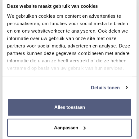
Deze website maakt gebruik van cookies
Geslacht
Heren
We gebruiken cookies om content en advertenties te
personaliseren, om functies voor social media te bieden
en om ons websiteverkeer te analyseren. Ook delen we
Soort horloge
informatie over uw gebruik van onze site met onze
partners voor social media, adverteren en analyse. Deze
Chronograaf
partners kunnen deze gegevens combineren met andere
informatie die u aan ze heeft verstrekt of die ze hebben
Soort glas
verzameld op basis van uw gebruik van hun services.
Saffier glas
Details tonen
Techniek
GPS Solar
Alles toestaan
Aanpassen
Serie
Astron