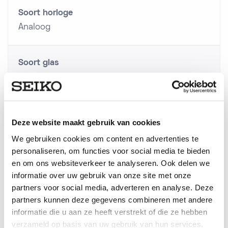
Soort horloge
Analoog
Soort glas
Saffier glas
Techniek
Deze website maakt gebruik van cookies
Automaat
We gebruiken cookies om content en advertenties te
personaliseren, om functies voor social media te bieden
en om ons websiteverkeer te analyseren. Ook delen we
Serie
informatie over uw gebruik van onze site met onze
Presage
partners voor social media, adverteren en analyse. Deze
partners kunnen deze gegevens combineren met andere
informatie die u aan ze heeft verstrekt of die ze hebben
Gewicht horloge
verzameld op basis van uw gebruik van hun services.
142 gr