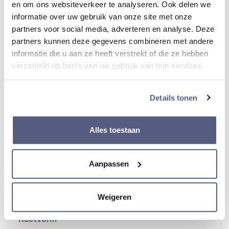
en om ons websiteverkeer te analyseren. Ook delen we
informatie over uw gebruik van onze site met onze
Gewicht horloge
partners voor social media, adverteren en analyse. Deze
88 gr.
partners kunnen deze gegevens combineren met andere
informatie die u aan ze heeft verstrekt of die ze hebben
verzameld op basis van uw gebruik van hun services.
Kaliber
6R5H
Details tonen
Alles toestaan
Kast
Aanpassen
Materiaal kast
Staal
Weigeren
Kastvorm