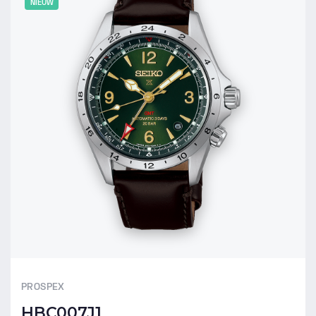
NIEUW
PROSPEX
HBC007J1