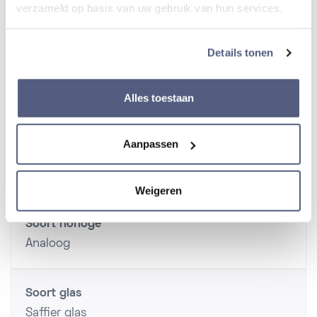
verzameld op basis van uw gebruik van hun services.
Kaliber 6R55
Details tonen
Alles toestaan
Algemeen
Aanpassen
Geslacht
Heren
Weigeren
Soort horloge
Analoog
Soort glas
Saffier glas