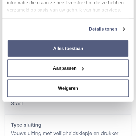
informatie die u aan ze heeft verstrekt of die ze hebben
Diameter kast
verzameld op basis van uw gebruik van hun services.
40 mm
Details tonen
Dikte van kast
12 mm
Alles toestaan
Aanpassen
Band
Weigeren
Materiaal band
Staal
Type sluiting
Vouwsluiting met veiligheidsklepje en drukker