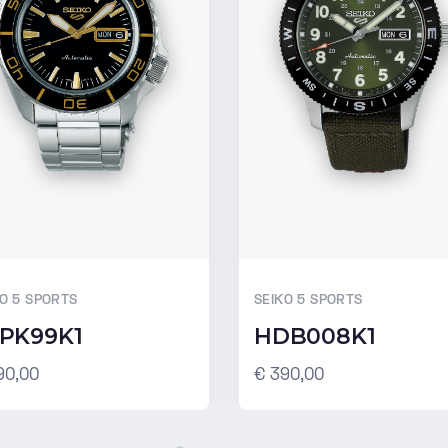
KO 5 SPORTS
SEIKO 5 SPORTS
PK99K1
HDB008K1
90,00
€ 390,00