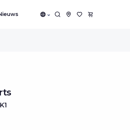
Nieuws
rts
K1