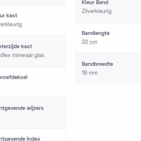
Kleur Band
Zilverkleurig
ur kast
verkleurig
Bandlengte
22 cm
terzijde kast
dlex mineraal glas
Bandbreedte
18 mm
hroefdeksel
htgevende wijzers
chtgevende index