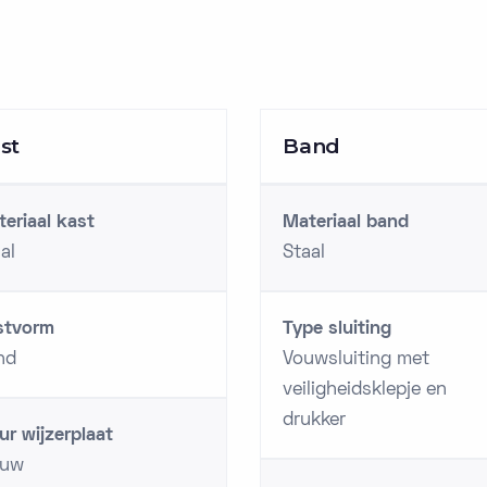
st
Band
eriaal kast
Materiaal band
al
Staal
stvorm
Type sluiting
nd
Vouwsluiting met
veiligheidsklepje en
drukker
ur wijzerplaat
auw