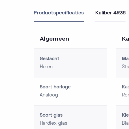
Productspecificaties
Kaliber 4R36
Algemeen
Ka
Geslacht
Mat
Heren
Sta
Soort horloge
Ka
Analoog
Ro
Soort glas
Kle
Hardlex glas
Bl