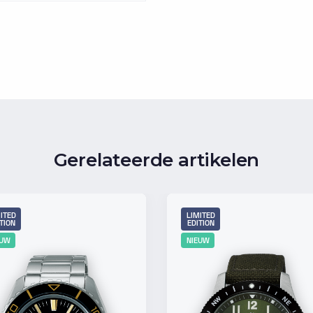
Gerelateerde artikelen
ITED
LIMITED
TION
EDITION
EUW
NIEUW