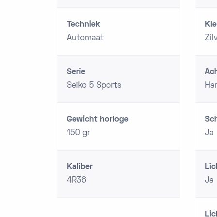
Techniek
Kle
Automaat
Zil
Serie
Ach
Seiko 5 Sports
Har
Gewicht horloge
Sc
150 gr
Ja
Kaliber
Lic
4R36
Ja
Li