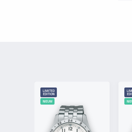
LIMITED
LIM
EDITION
EDI
NIEUW
NI