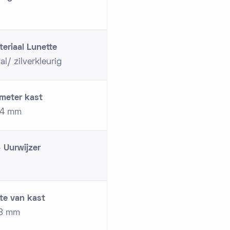
eriaal Lunette
al/ zilverkleurig
meter kast
,4 mm
 Uurwijzer
te van kast
,8 mm