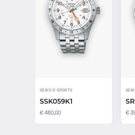
SEIKO 5 SPORTS
SEI
SSK059K1
SR
€ 460,00
€ 3