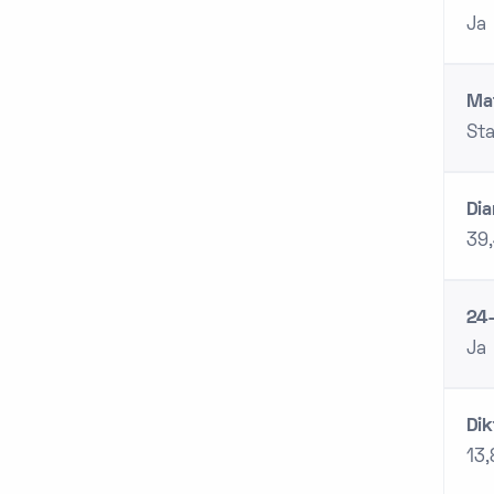
Ja
Mat
Sta
Dia
39
24-
Ja
Dik
13