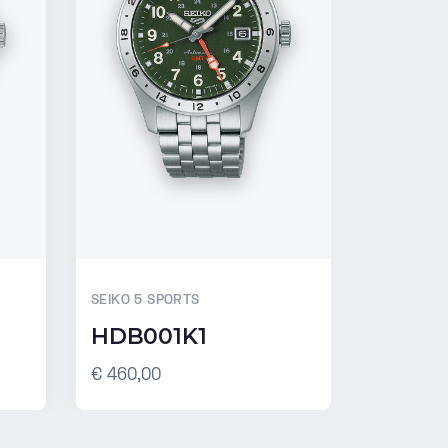
SEIKO 5 SPORTS
SEIKO 5 S
HDB001K1
SRPG3
€ 460,00
€ 310,00