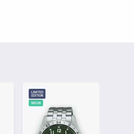
LIMITED
LIMITED
EDITION
EDITION
NIEUW
NIEUW