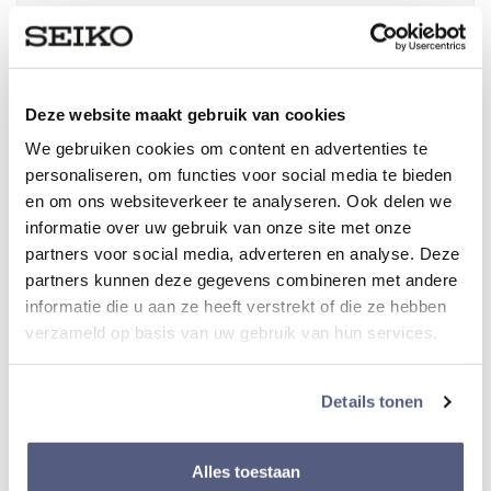
Lichtgevende index
Ja
Deze website maakt gebruik van cookies
We gebruiken cookies om content en advertenties te
Materiaal Lunette
personaliseren, om functies voor social media te bieden
Titanium
en om ons websiteverkeer te analyseren. Ook delen we
informatie over uw gebruik van onze site met onze
partners voor social media, adverteren en analyse. Deze
Diameter kast
partners kunnen deze gegevens combineren met andere
42 mm
informatie die u aan ze heeft verstrekt of die ze hebben
verzameld op basis van uw gebruik van hun services.
Dikte van kast
Details tonen
12,37 mm
Alles toestaan