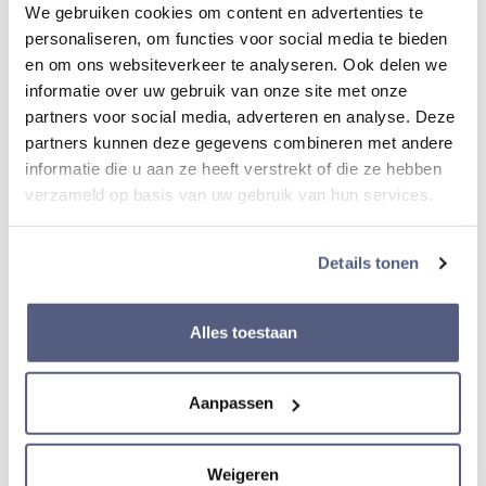
We gebruiken cookies om content en advertenties te
Roterende lunette
personaliseren, om functies voor social media te bieden
Ja
en om ons websiteverkeer te analyseren. Ook delen we
informatie over uw gebruik van onze site met onze
partners voor social media, adverteren en analyse. Deze
Diameter kast
partners kunnen deze gegevens combineren met andere
informatie die u aan ze heeft verstrekt of die ze hebben
42,5 mm
verzameld op basis van uw gebruik van hun services.
24- Uurwijzer
Details tonen
Ja
Alles toestaan
Dikte van kast
13,6 mm
Aanpassen
Weigeren
Band